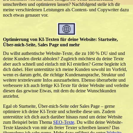
umschreiben und optimieren lassen? Nachfolgend stelle ich dir
meine verschiedenen Leistungen als Content- und Copywriter dazu
noch etwas genauer vor.
Optimierung von KI-Texten für deine Website: Startseite,
Über-mich-Seite, Sales Page und mehr
Du willst authentische Website-Texte, die zu 100 % DU sind und
deine Kunden direkt abholen? Zugleich möchtest du deine Texte
aber auch schnell und einfach mit KI erstellen? Gerne begleite ich
dich dabei. Hier unterstütze ich meine Kunden sowohl im Vorfeld,
wenn es darum geht, die richtige Kundenansprache, Struktur und
weitere textrelevante Infos auszuarbeiten. Ebenso überarbeite und
verbessere ich auch fertige KI-Texte für deine Website und verleihe
diesen das gewisse Etwas, mit dem du deine Wunschkunden
anziehst.
Egal ob Startseite, Über-mich-Seite oder Sales Page – gerne
optimiere ich deine KI-Texte und schreibe diese um. Zudem
unterstütze ich dich auch darüber hinaus rund um deine Website
zum Beispiel beim Thema
SEO-Texte
. Du willst deine Website-
Texte klassisch von mir als freier Texter schreiben lassen? Das
übernehme ich sehr gerne. Mehr dazu erfährst du unter
Website-