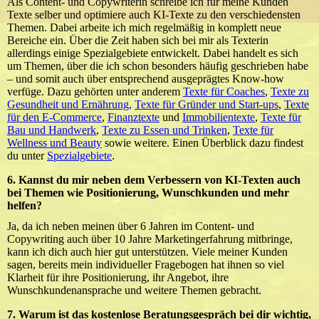
Als Content- und Copywriterin schreibe ich für meine Kunden
Texte selber und optimiere auch KI-Texte zu den verschiedensten
Themen. Dabei arbeite ich mich regelmäßig in komplett neue
Bereiche ein. Über die Zeit haben sich bei mir als Texterin
allerdings einige Spezialgebiete entwickelt. Dabei handelt es sich
um Themen, über die ich schon besonders häufig geschrieben habe
– und somit auch über entsprechend ausgeprägtes Know-how
verfüge. Dazu gehörten unter anderem
Texte für Coaches
,
Texte zu
Gesundheit und Ernährung,
Texte für Gründer und Start-ups
,
Texte
für den E-Commerce
,
Finanztexte
und
Immobilientexte
,
Texte für
Bau und Handwerk
,
Texte zu Essen und Trinken
,
Texte für
Wellness und Beauty
sowie weitere. Einen Überblick dazu findest
du unter
Spezialgebiete
.
6. Kannst du mir neben dem Verbessern von KI-Texten auch
bei Themen wie Positionierung, Wunschkunden und mehr
helfen?
Ja, da ich neben meinen über 6 Jahren im Content- und
Copywriting auch über 10 Jahre Marketingerfahrung mitbringe,
kann ich dich auch hier gut unterstützen. Viele meiner Kunden
sagen, bereits mein individueller Fragebogen hat ihnen so viel
Klarheit für ihre Positionierung, ihr Angebot, ihre
Wunschkundenansprache und weitere Themen gebracht.
7. Warum ist das kostenlose Beratungsgespräch bei dir wichtig,